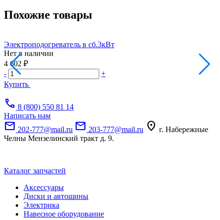
Похожие товары
Электроподогреватель в сб.3кВт
Э
Нет в наличии
Н
А
4 602 ₽
1
-
+
-
Купить
call
8 (800) 550 81 14
Написать нам
mail
mail
location_on
202-777@mail.ru
203-777@mail.ru
г. Набережные
Челны Мензелинский тракт д. 9.
Каталог запчастей
Аксессуары
Диски и автошины
Электрика
Навесное оборудование