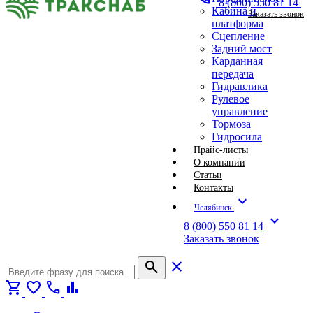
8 (800) 550 81 14
Кабина и
Заказать звонок
платформа
Сцепление
Задний мост
Карданная
передача
Гидравлика
Рулевое
управление
Тормоза
Гидросила
Прайс-листы
О компании
Статьи
Контакты
expand_more
Челябинск
expand_more
8 (800) 550 81 14
Заказать звонок
search
close
shopping_cart
favorite
call
bar_chart