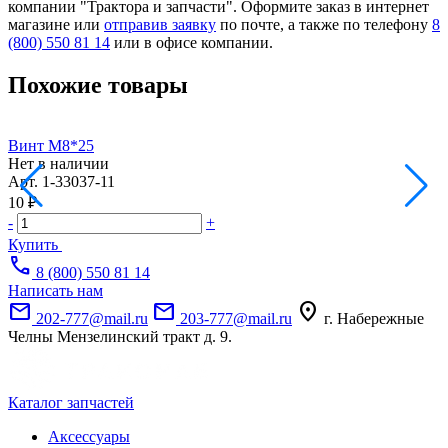
компании "Трактора и запчасти". Оформите заказ в интернет
магазине или
отправив заявку
по почте, а также по телефону
8
(800) 550 81 14
или в офисе компании.
Похожие товары
Винт М8*25
Нет в наличии
Н
Арт.
1-33037-11
А
10 ₽
1
-
+
-
Купить
call
8 (800) 550 81 14
Написать нам
mail
mail
location_on
202-777@mail.ru
203-777@mail.ru
г. Набережные
Челны Мензелинский тракт д. 9.
Каталог запчастей
Аксессуары