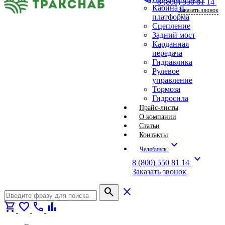
8 (800) 550 81 14
Кабина и
Заказать звонок
платформа
Сцепление
Задний мост
Карданная
передача
Гидравлика
Рулевое
управление
Тормоза
Гидросила
Прайс-листы
О компании
Статьи
Контакты
expand_more
Челябинск
expand_more
8 (800) 550 81 14
Заказать звонок
search
close
shopping_cart
favorite
call
bar_chart