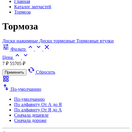
Главная
Каталог запчастей
Тормоза
Тормоза
Диски нажимные
Диски тормозные
Тормозные втулки
tune
expand_less
expand_more
close
Фильтр
expand_less
expand_more
Цена
7 ₽
55705 ₽
cached
Сбросить
Применить
grid_view
swap_vert
По-умолчанию
По-умолчанию
По алфавиту
От А до Я
По алфавиту
От Я до А
Сначала дешевле
Сначала дороже