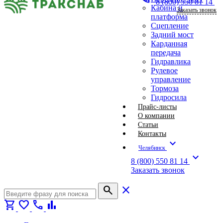
8 (800) 550 81 14
Кабина и
Заказать звонок
платформа
Сцепление
Задний мост
Карданная
передача
Гидравлика
Рулевое
управление
Тормоза
Гидросила
Прайс-листы
О компании
Статьи
Контакты
expand_more
Челябинск
expand_more
8 (800) 550 81 14
Заказать звонок
search
close
shopping_cart
favorite
call
bar_chart