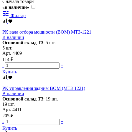
Сначала товары
«в наличии»
tune
Фильтр
РК вала отбора мощности (ВОМ) МТЗ-1221
В наличии
Основной склад ТЗ
:
5 шт.
5 шт.
Арт.
4409
114 ₽
-
+
Купить
РК управления задним ВОМ (МТЗ-1221)
В наличии
Основной склад ТЗ
:
19 шт.
19 шт.
Арт.
4411
205 ₽
-
+
Купить