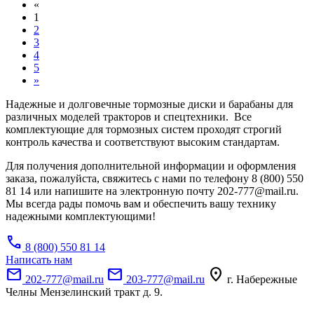
«
1
2
3
4
5
»
Надежные и долговечные тормозные диски и барабаны для
различных моделей тракторов и спецтехники. Все
комплектующие для тормозных систем проходят строгий
контроль качества и соответствуют высоким стандартам.
Для получения дополнительной информации и оформления
заказа, пожалуйста, свяжитесь с нами по телефону 8 (800) 550
81 14 или напишите на электронную почту 202-777@mail.ru.
Мы всегда рады помочь вам и обеспечить вашу технику
надежными комплектующими!
call
8 (800) 550 81 14
Написать нам
mail
mail
location_on
202-777@mail.ru
203-777@mail.ru
г. Набережные
Челны Мензелинский тракт д. 9.