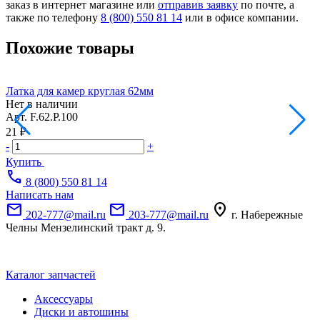
заказ в интернет магазине или
отправив заявку
по почте, а
также по телефону
8 (800) 550 81 14
или в офисе компании.
Похожие товары
Латка для камер круглая 62мм
Л
Нет в наличии
Н
Арт.
F.62.P.100
А
21 ₽
3
-
+
-
Купить
call
8 (800) 550 81 14
Написать нам
mail
mail
location_on
202-777@mail.ru
203-777@mail.ru
г. Набережные
Челны Мензелинский тракт д. 9.
Каталог запчастей
Аксессуары
Диски и автошины