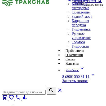
8 (800) 550 81 14
Кабина и
Заказать звонок
платформа
Сцепление
Задний мост
Карданная
передача
Гидравлика
Рулевое
управление
Тормоза
Гидросила
Прайс-листы
О компании
Статьи
Контакты
expand_more
Челябинск
expand_more
8 (800) 550 81 14
Заказать звонок
search
close
shopping_cart
favorite
call
bar_chart