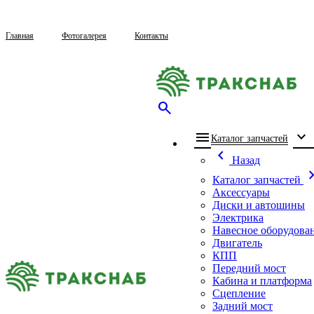
Главная
Фотогалерея
Контакты
search
menu
expand_more
che
Каталог запчастей
chevron_left
Назад
chevron_
Каталог запчастей
Аксессуары
Диски и автошины
Электрика
Навесное оборудова
Двигатель
КПП
Передний мост
Кабина и платформа
Сцепление
Задний мост