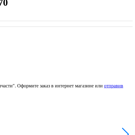
70
апчасти". Оформите заказ в интернет магазине или
отправив
П
Н
А