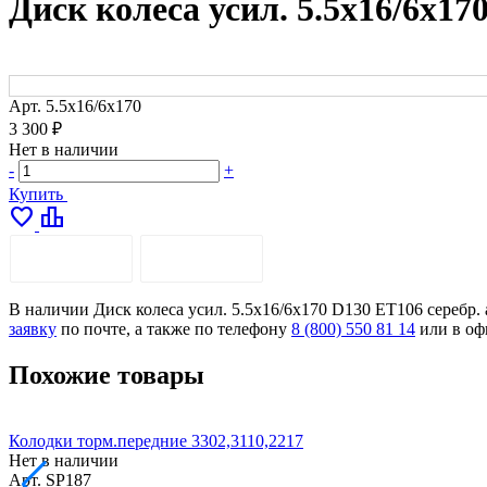
Диск колеса усил. 5.5х16/6х17
Арт.
5.5х16/6х170
3 300 ₽
Нет в наличии
-
+
Купить
favorite
leaderboard
ОПИСАНИЕ
ДОСТАВКА
В наличии Диск колеса усил. 5.5х16/6х170 D130 ET106 серебр. 
заявку
по почте, а также по телефону
8 (800) 550 81 14
или в оф
Похожие товары
Колодки торм.передние 3302,3110,2217
Нет в наличии
Арт.
SP187