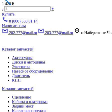
1 420 ₽
-
+
Купить
call
8 (800) 550 81 14
Написать нам
mail
mail
location_on
202-777@mail.ru
203-777@mail.ru
г. Набережные Че
Каталог запчастей
Аксессуары
Диски и автошины
Электрика
Навесное оборудование
Двигатель
КПП
Каталог запчастей
Сцепление
Кабина и платформа
Задний мост
Карданная передача