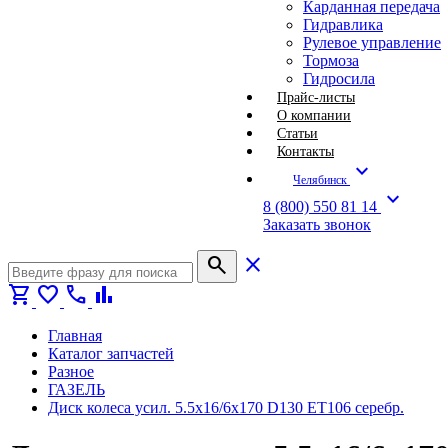
Карданная передача
Гидравлика
Рулевое управление
Тормоза
Гидросила
Прайс-листы
О компании
Статьи
Контакты
expand_more
Челябинск
expand_more
8 (800) 550 81 14
Заказать звонок
search
close
shopping_cart
favorite
call
bar_chart
Главная
Каталог запчастей
Разное
ГАЗЕЛЬ
Диск колеса усил. 5.5х16/6х170 D130 ET106 серебр.