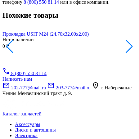
телефону
8 (800) 550 81 14
или в офисе компании.
Похожие товары
Прокладка USIT M24 (24.70x32.00x2.00)
П
Нет в наличии
Н
0 ₽
0
call
8 (800) 550 81 14
Написать нам
mail
mail
location_on
202-777@mail.ru
203-777@mail.ru
г. Набережные
Челны Мензелинский тракт д. 9.
Каталог запчастей
Аксессуары
Диски и автошины
Электрика