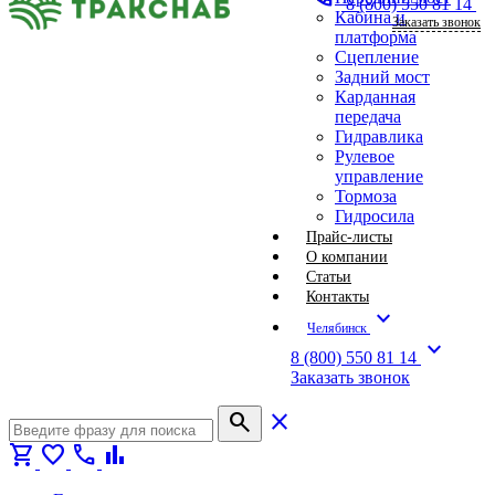
8 (800) 550 81 14
Кабина и
Заказать звонок
платформа
Сцепление
Задний мост
Карданная
передача
Гидравлика
Рулевое
управление
Тормоза
Гидросила
Прайс-листы
О компании
Статьи
Контакты
expand_more
Челябинск
expand_more
8 (800) 550 81 14
Заказать звонок
search
close
shopping_cart
favorite
call
bar_chart