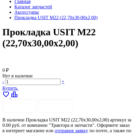
Главная
Каталог запчастей
Аксессуары
Прокладка USIT M22 (22,70х30,00х2,00)
Прокладка USIT M22
(22,70х30,00х2,00)
0 ₽
Нет в наличии
-
+
Купить
favorite
leaderboard
ОПИСАНИЕ
ДОСТАВКА
В наличии Прокладка USIT M22 (22,70х30,00х2,00) артикул за
0.00 руб. от компании "Трактора и запчасти". Оформите заказ
в интернет магазине или
отправив заявку
по почте, а также по